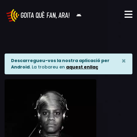
×
Descarregueu-vos la nostra aplicació per
Android
. La trobareu en
aquest enllaç