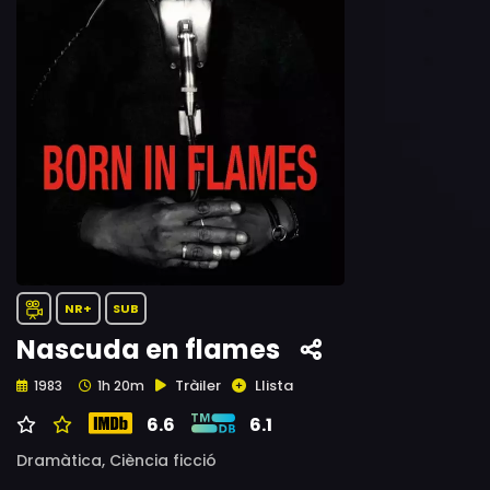
NR+
SUB
Nascuda en flames
Tràiler
Llista
1983
1h 20m
6.6
6.1
Dramàtica,
Ciència ficció