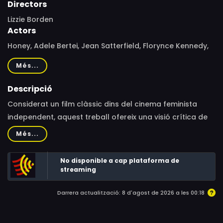
Directors
Lizzie Borden
Actors
Honey, Adele Bertei, Jean Satterfield, Florynce Kennedy,
Becky Johnston, Pat Murphy, Kathryn Bigelow, Hillary
Més...
Hurst, Sheila McLaughlin, Marty Pottenger, Lynne Jones,
Ron Vawter, John Coplans, John Rudolph, Warner
Descripció
Schreiner, Valerie Smaldone, John McLearen, Pat Place,
Considerat un film clàssic dins del cinema feminista
Julia Hanlon, Maria David, Toviana Starks, Cat Hightower,
independent, aquest treball ofereix una visió crítica de
Veronica Campbell, Mayumi Sakaguchi, Ryan, Chris
les línies que delimiten les categories d'ètnia, classe i
Més...
Brewer, Bill Tatum, Jorge Ramos, Julio Pena, Merián Soto,
gènere en els relats mediàtics.
Mark Boone Junior, Peggy Lee Brennan, Ed Bowes, Walter
No disponible a cap plataforma de
Scheuer, Eric Bogosian
streaming
Darrera actualització: 8 d'agost de 2026 a les 00:18