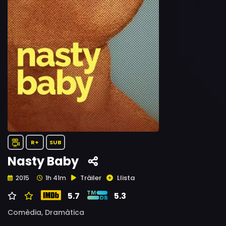
R+
SUB
Nasty Baby
Tràiler
Llista
2015
1h 41m
5.7
5.3
Comèdia,
Dramàtica