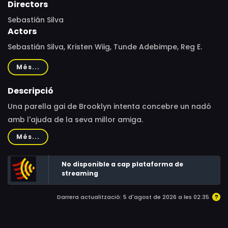
Directors
Sebastián Silva
Actors
Sebastián Silva, Kristen Wiig, Tunde Adebimpe, Reg E.
Cathey, Mark Margolis, Agustín Silva, Alia Shawkat, Lillias
Més...
White, Anthony Chisholm, Marsha Stephanie Blake,
William Oliver Watkins, Constance Shulman, Neal Huff,
Descripció
Jesse Thurston, Catrina Ganey, Toni D'Antonio, Judy
Una parella gai de Brooklyn intenta concebre un nadó
Marte, Becky London, Cara Seymour, Ina Howard-Parker,
amb l'ajuda de la seva millor amiga.
Nico Arge, Emily Ann Garcia, Cruz Rodriguez
Més...
No disponible a cap plataforma de
streaming
Darrera actualització: 5 d'agost de 2026 a les 02:35