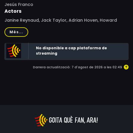
Jesús Franco
Actors
Janine Reynaud, Jack Taylor, Adrian Hoven, Howard
Vernon, Nathalie Nort, Michel Lemoine, Pier A. Caminnecci,
Més...
Eva Brauner, Jesús Franco, Karl Heinz Mannchen, Daniel
White, Américo Coimbra
No disponible a cap plataforma de
streaming
Darrera actualització: 7 d'agost de 2026 a les 02:49