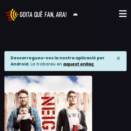
×
Descarregueu-vos la nostra aplicació per
Android
. La trobareu en
aquest enllaç