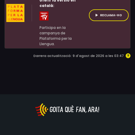
oferir la versió en
Valeria Sweet, Bridgetta Tomarchio
català:
RECLAMA-HO
Participa en la
campanya de
Plataforma per la
Llengua.
Darrera actualització: 9 d'agost de 2026 a les 03:47