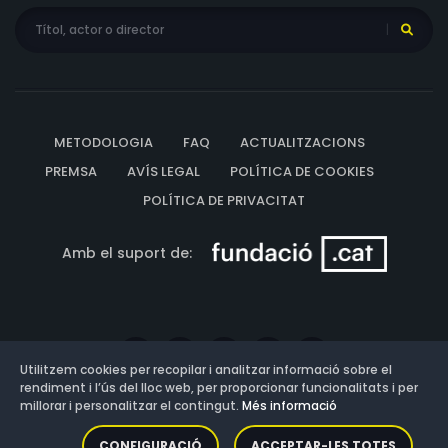
METODOLOGIA
FAQ
ACTUALITZACIONS
PREMSA
AVÍS LEGAL
POLÍTICA DE COOKIES
POLÍTICA DE PRIVACITAT
Amb el suport de:
Utilitzem cookies per recopilar i analitzar informació sobre el
rendiment i l’ús del lloc web, per proporcionar funcionalitats i per
millorar i personalitzar el contingut.
Més informació
Versió: 3.13.0.202607011342
CONFIGURACIÓ
ACCEPTAR-LES TOTES