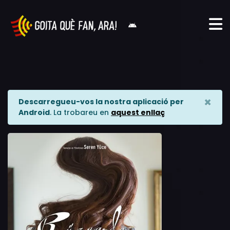
×
Descarregueu-vos la nostra aplicació per
Android
. La trobareu en
aquest enllaç