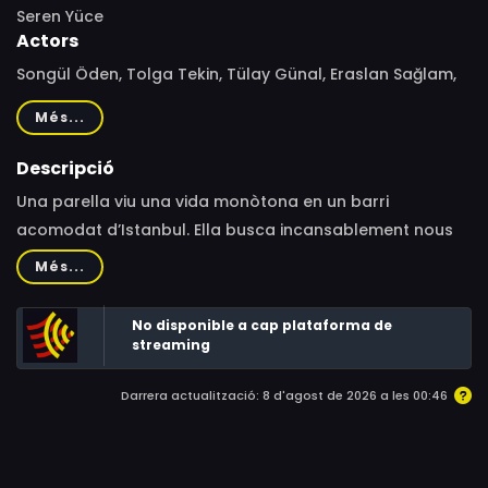
Seren Yüce
Actors
Songül Öden, Tolga Tekin, Tülay Günal, Eraslan Sağlam,
Duru Lal Pekel, Ayşe Tunaboylu, Taha Yusuf Tan, Esme
Més...
Madra, Serpil Göral, Sezin Bozacı, Serkan Keskin
Descripció
Una parella viu una vida monòtona en un barri
acomodat d’Istanbul. Ella busca incansablement nous
passatemps per distreure’s, ja que la família gairebé ha
Més...
oblidat comunicar-se.
No disponible a cap plataforma de
streaming
Darrera actualització: 8 d'agost de 2026 a les 00:46