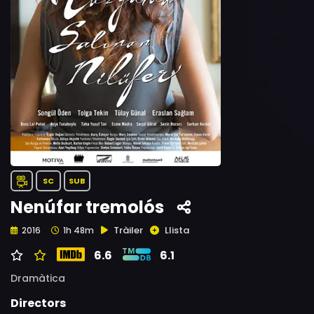
SC
SUB
Nenúfar tremolós
Tràiler
Llista
2016
1h 48m
6.6
6.1
Dramàtica
Directors