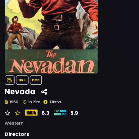
NR+
DOB
Nevada
Llista
1950
1h 21m
6.3
5.9
Western
Directors