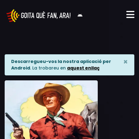
×
Descarregueu-vos la nostra aplicació per
Android
. La trobareu en
aquest enllaç