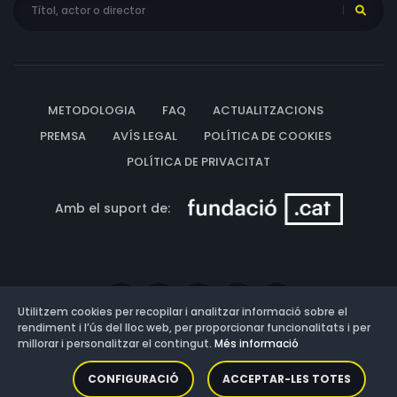
METODOLOGIA
FAQ
ACTUALITZACIONS
PREMSA
AVÍS LEGAL
POLÍTICA DE COOKIES
POLÍTICA DE PRIVACITAT
Amb el suport de:
Utilitzem cookies per recopilar i analitzar informació sobre el
rendiment i l’ús del lloc web, per proporcionar funcionalitats i per
millorar i personalitzar el contingut.
Més informació
Versió: 3.13.0.202607011342
CONFIGURACIÓ
ACCEPTAR-LES TOTES