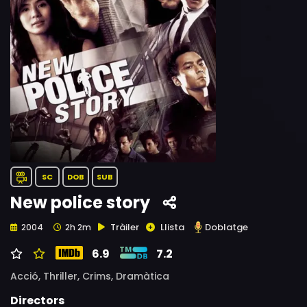
SC
DOB
SUB
New police story
Tràiler
Llista
Doblatge
2004
2h 2m
6.9
7.2
Acció,
Thriller,
Crims,
Dramàtica
Directors