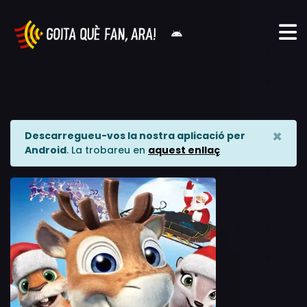
×
Descarregueu-vos la nostra aplicació per
Android
. La trobareu en
aquest enllaç