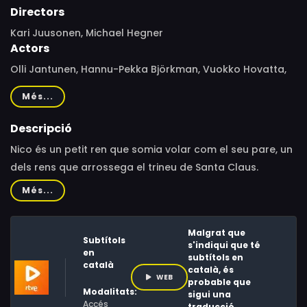
Directors
Kari Juusonen, Michael Hegner
Actors
Olli Jantunen, Hannu-Pekka Björkman, Vuokko Hovatta,
Vesa Vierikko, Jussi Lampi, Risto Kaskilahti, Minttu
Més...
Mustakallio, Juha Veijonen, Puntti Valtonen, Elina Knihtilä,
Juulia Rönkkö, Tommi Korpela, Aarre Karén, Arttu
Descripció
Hämäläinen, Ilmari Huhtala, Mika Ala-Panula, Kari
Nico és un petit ren que somia volar com el seu pare, un
Hietalahti, Janus Hanski, Jussi Chydenius, Miia Nuutila,
dels rens que arrossega el trineu de Santa Claus.
Markus Degerman, Werne Walla, Susa Saukko, Veikko
Més...
Honkanen, Urbanus
Malgrat que
Subtítols
s'indiqui que té
en
subtítols en
català
català, és
WEB
probable que
Modalitats:
sigui una
Accés
traducció