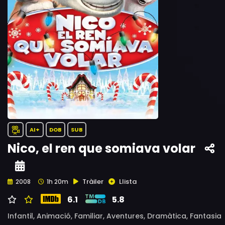
AI+
DOB
SUB
Nico, el ren que somiava volar
Tràiler
Llista
2008
1h 20m
6.1
5.8
Infantil,
Animació,
Familiar,
Aventures,
Dramàtica,
Fantasia