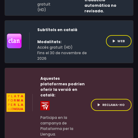
gratuït
automàtica no
(HD)
revisada.
Subtítols en català
WEB
Modalitats:
Accés gratuït (HD)
Fins el 30 de novembre de
2026
Aquestes
plataformes podrien
oferir la versió en
català:
RECLAMA-HO
Participa en la
campanya de
Plataforma per la
Llengua.