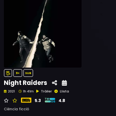
9+
SUB
Night Raiders
Tràiler
Llista
2021
1h 41m
5.3
4.8
Ciència ficció