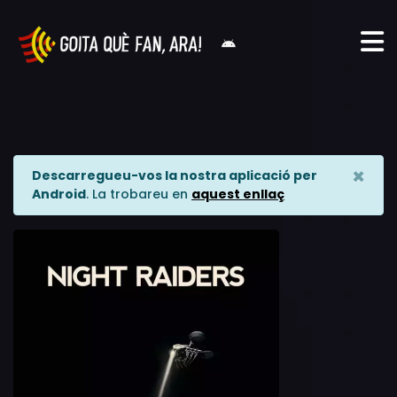
×
Descarregueu-vos la nostra aplicació per
Android
. La trobareu en
aquest enllaç