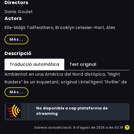
Directors
Danis Goulet
Actors
Elle-Máijá Tailfeathers, Brooklyn Letexier-Hart, Alex
Tarrant, Amanda Plummer, Gail Maurice, Violet Nelson,
Més...
Shaun Sipos, Eric Osborne, Birva Pandya, Suzanne Cyr,
Ray G. Thunderchild, Jordan Bullchild
Descripció
Traducció automàtica
Text original
Ambientat en una Amèrica del Nord distòpica, "Night
Raiders" és un inquietant, original i intel·ligent 'thriller' de
ciència-ficció sobre la família, els governs autoritaris i
Més...
la persecució de la identitat indígena. Una suggestiva
pel·lícula amb missatge social que retrata un món futur
No disponible a cap plataforma de
molt recognoscible. És l'any 2043 i, després d'una gran
streaming
guerra, els territoris que abans eren el Canadà i els
Darrera actualització: 8 d'agost de 2026 a les 02:18
Estats Units estan ara separats per un mur. Al sud viuen