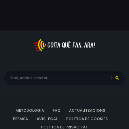
els blancs afins al govern d'extrema dreta; al nord, els
pobres i marginats de raça no blanca... però és al nord
on estan la majoria dels recursos naturals, i el govern
els vol. En aquest món postapocalíptico, Niska fuig amb
la seva filla d'11 anys per a no lliurar-la a les autoritats,
ja que, a l'edat de 5 anys, els nens es converteixen en
propietat de l'estat. Coproducció entre el Canadà i
Nova Zelanda, l'equip de la pel·lícula està compost
fonamentalment per indígenes dels dos països, des de
la directora i guionista (la canadenca Danis Goulet,
d'ascendència creu i métis) fins al productor executiu
neozelandès Taika Waititi ("Jojo Rabbit"), amb
avantpassats paterns maoris. Amb la colonització i
l'assimilació forçosa dels pobles natius com a teló de
fons, "Night Raiders" parla sobre l'opressió i la pèrdua
METODOLOGIA
FAQ
ACTUALITZACIONS
del patrimoni indígena i sobre el que succeeix quan els
PREMSA
AVÍS LEGAL
POLÍTICA DE COOKIES
joves són separats de la seva pròpia història i cultura.
POLÍTICA DE PRIVACITAT