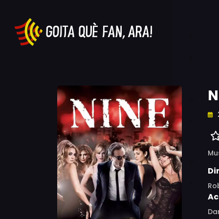
N
Mu
Di
Ro
Ac
Dan