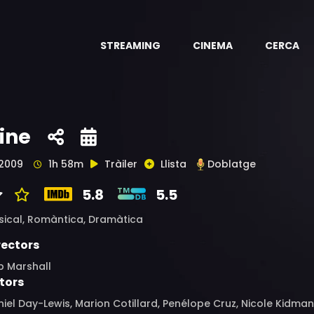
STREAMING
CINEMA
CERCA
ine
2009
1h 58m
Tràiler
Llista
Doblatge
5.8
5.5
sical,
Romàntica,
Dramàtica
rectors
b Marshall
tors
iel Day-Lewis, Marion Cotillard, Penélope Cruz, Nicole Kidman