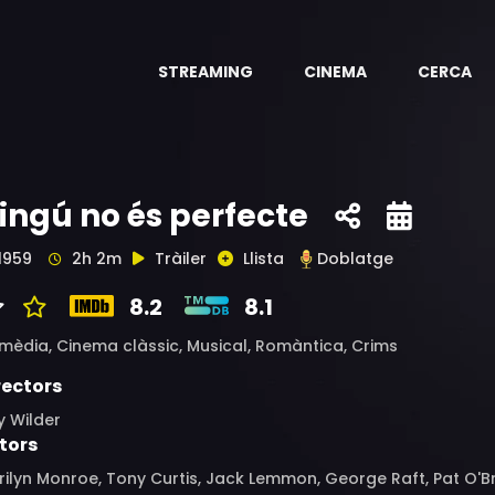
STREAMING
CINEMA
CERCA
ingú no és perfecte
1959
2h 2m
Tràiler
Llista
Doblatge
8.2
8.1
mèdia,
Cinema clàssic,
Musical,
Romàntica,
Crims
rectors
ly Wilder
tors
ilyn Monroe, Tony Curtis, Jack Lemmon, George Raft, Pat O'Bri