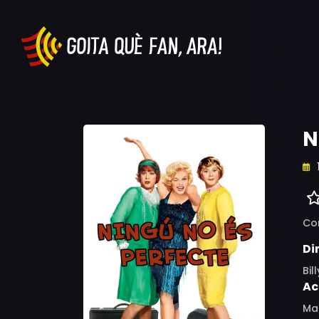
N
Co
Di
Bil
Ac
Mar