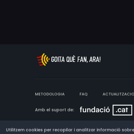
METODOLOGIA
FAQ
ACTUALITZACI
Amb el suport de:
Utilitzem cookies per recopilar i analitzar informació sobre
Versió: 3.13.0.202607011342