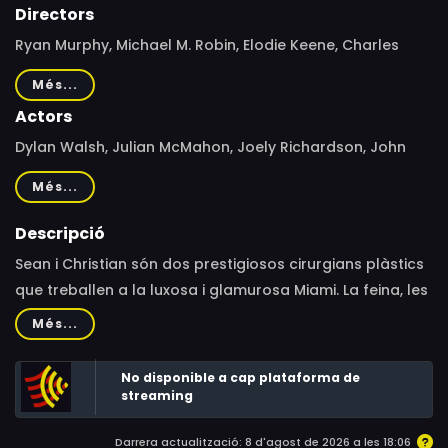
Directors
Ryan Murphy, Michael M. Robin, Elodie Keene, Charles
Haid, Craig Zisk, John Scott, Nelson McCormick
Més...
Actors
Dylan Walsh, Julian McMahon, Joely Richardson, John
Hensley, Roma Maffia, Kelly Carlson, Linda Klein
Més...
Descripció
Sean i Christian són dos prestigiosos cirurgians plàstics
que treballen a la luxosa i glamurosa Miami. La feina, les
enveges, els problemes personals i amorosos
Més...
s'entrecreuen en esmolades trames. El 2004 aquesta
popular i cínica telesèrie, llavors minoritària, va
No disponible a cap plataforma de
sorprendre a tots quan va aconseguir el Globus d'Or a
streaming
la millor sèrie dramàtica de televisió, vencent a The
Darrera actualització: 8 d'agost de 2026 a les 18:06
Sopranos, la gran favorita.