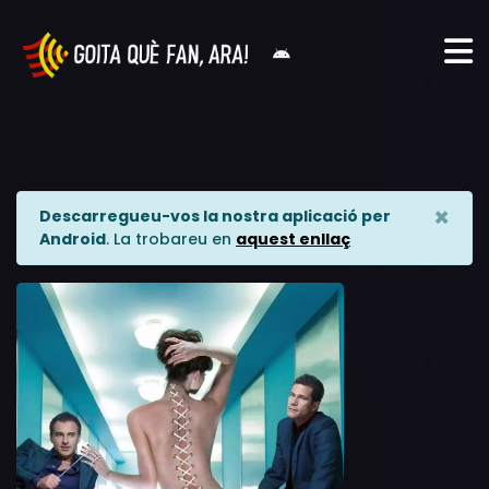
×
Descarregueu-vos la nostra aplicació per
Android
. La trobareu en
aquest enllaç