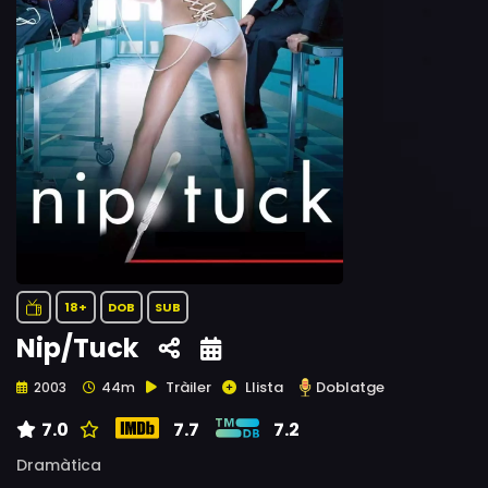
18+
DOB
SUB
Nip/Tuck
Tràiler
Llista
Doblatge
2003
44m
7.0
7.7
7.2
Dramàtica