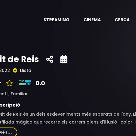
STREAMING
CINEMA
CERCA
it de Reis
2022
Llista
0.0
antil,
Familiar
scripció
Nit de Reis és un dels esdeveniments més esperats de l'any. E
filada màgica que recorre els carrers plens d'il·lusió i col
mpanya l'emoció que envaeix grans i petits, que esperen am
Més...