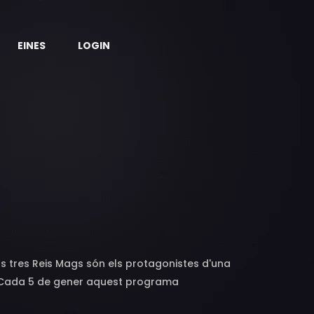
EINES
LOGIN
ls tres Reis Mags són els protagonistes d'una
or. Cada 5 de gener aquest programa
b entusiasme l'arribada de Melcior, Gaspar i