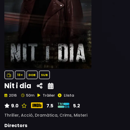
13+
DOB
SUB
Nit i dia
Tràiler
Llista
2016
50m
9.0
7.5
5.2
Thriller,
Acció,
Dramàtica,
Crims,
Misteri
Directors