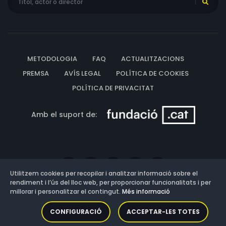
METODOLOGIA
FAQ
ACTUALITZACIONS
PREMSA
AVÍS LEGAL
POLÍTICA DE COOKIES
POLÍTICA DE PRIVACITAT
Amb el suport de:
Utilitzem cookies per recopilar i analitzar informació sobre el
rendiment i l’ús del lloc web, per proporcionar funcionalitats i per
millorar i personalitzar el contingut.
Més informació
Versió: 3.13.0.202607011342
CONFIGURACIÓ
ACCEPTAR-LES TOTES