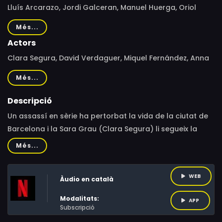
Lluís Arcarazo, Jordi Galceran, Manuel Huerga, Oriol
Paulo, Manuel Huerga i Oriol Paulo
Més...
Actors
Clara Segura, David Verdaguer, Miquel Fernández, Anna
Alarcón, Oriol Vila, Josep Maria Pou, Pablo Derqui, Mar
Més...
Ulldemolins, Vicky Peña, Fermí Reixach, Ramon Fontserè,
Nuria Prims, Álex Casanovas, Mario Gas, Albert Pla, Marc
Descripció
Martínez, Irene Montala, Peter Vives, Pol López,
Un assassí en sèrie ha pertorbat la vida de la ciutat de
Montserrat Carulla, Ana Wagener, Pol Monen, Joana
Barcelona i la Sara Grau (Clara Segura) li segueix la
Vilapuig, Pablo Derquí, Carlota Olcina, Alba Pujol,
pista. Es una metge forense que vol tenir una vida
Més...
Victòria Pagès, Lluïsa Mallol, Pep Cruz, Irene Montalà,
normal, però s'endinsa en la foscor d'una investigació
Eduard Amado, Ernest Villegas
quan reconeix un antic amant damunt la taula
WEB
Àudio en català
d'autòpsies.
Modalitats:
APP
Subscripció