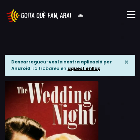
×
Descarregueu-vos la nostra aplicació per
Android
. La trobareu en
aquest enllaç