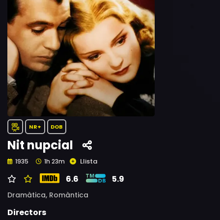
NR+
DOB
Nit nupcial
Llista
1935
1h 23m
6.6
5.9
Dramàtica,
Romàntica
Directors