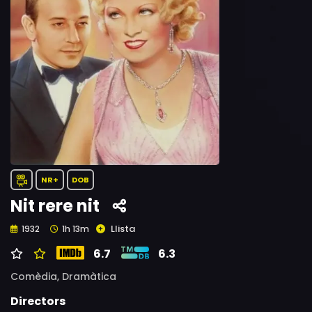
NR+
DOB
Nit rere nit
Llista
1932
1h 13m
6.7
6.3
Comèdia,
Dramàtica
Directors