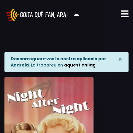
×
Descarregueu-vos la nostra aplicació per
Android
. La trobareu en
aquest enllaç