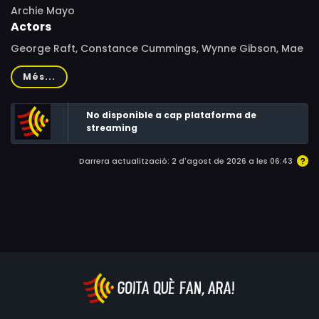
Archie Mayo
Actors
George Raft, Constance Cummings, Wynne Gibson, Mae
West, Alison Skipworth, Roscoe Karns, Louis Calhern,
Més...
Bradley Page, Al Hill, Harry Wallace, George Templeton,
Marty Martyn, Tom Kennedy, Theresa Harris, Dick Rush,
No disponible a cap plataforma de
Phillips Smalley, Leo White, Carl M. Leviness, Edmund
streaming
Mortimer, Dick Gordon, Dennis O'Keefe, Bill Elliott, Patricia
Farley, Anderson Lawler
Darrera actualització: 2 d'agost de 2026 a les 06:43