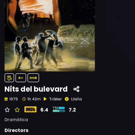
R+
DOB
Nits del bulevard
Tràiler
Llista
1979
1h 42m
6.4
7.2
Dramàtica
Directors