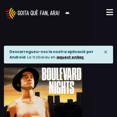
×
Descarregueu-vos la nostra aplicació per
Android
. La trobareu en
aquest enllaç