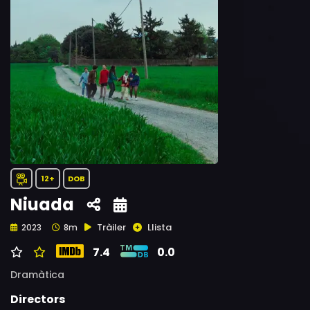
12+
DOB
Niuada
Tràiler
Llista
2023
8m
7.4
0.0
Dramàtica
Directors