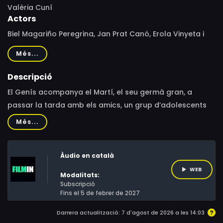
Valèria Cuní
Actors
Biel Magariño Peregrina, Jan Prat Canó, Erola Vinyeta i
Ferreira, Marc Bernat Arboix, Roger Franquesa Bové, Sara
Més...
Drissi Autet, Erola Vinyeta Ferreira
Descripció
El Genís acompanya el Martí, el seu germà gran, a
passar la tarda amb els amics, un grup d’adolescents
d’un petit poble d’interior. Després de ser víctimes d’una
Més...
gamberrada, el grup d’en Martí surt del poble, preparat
per fer-ne una les seves a una masia propera. Allí
Àudio en català
descobreixen una niuada de pollets acabats de néixer,
però les coses es torcen, i en Genís passa a conèixer
WEB
Modalitats:
una cara diferent del seu germà.
Subscripció
Fins el 5 de febrer de 2027
Darrera actualització: 7 d'agost de 2026 a les 14:03