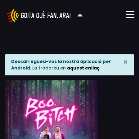
×
Descarregueu-vos la nostra aplicació per
Android
. La trobareu en
aquest enllaç