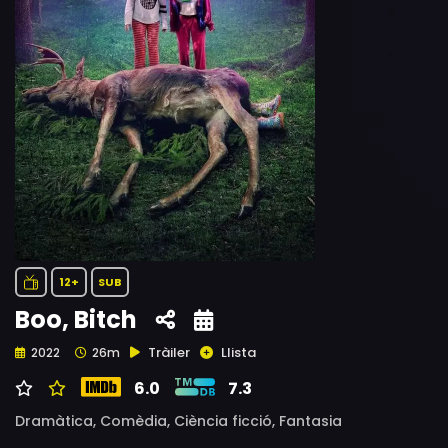
12+
SUB
Boo, Bitch
Tràiler
Llista
2022
26m
6.0
7.3
Dramàtica,
Comèdia,
Ciència ficció,
Fantasia