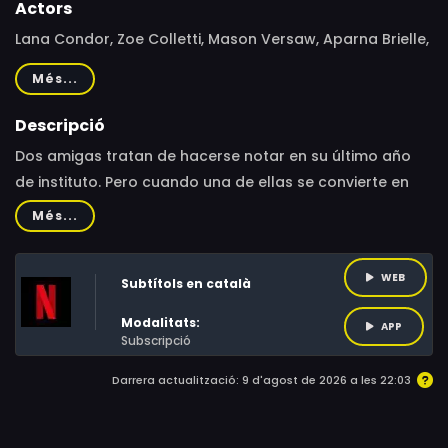
Actors
Lana Condor, Zoe Colletti, Mason Versaw, Aparna Brielle,
Tenzing Norgay Trainor, Jami Alix
Més...
Descripció
Dos amigas tratan de hacerse notar en su último año
de instituto. Pero cuando una de ellas se convierte en
fantasma, va a tener que vivir a tope... mientras pueda.
Més...
WEB
Subtítols en català
Modalitats:
APP
Subscripció
Darrera actualització: 9 d'agost de 2026 a les 22:03