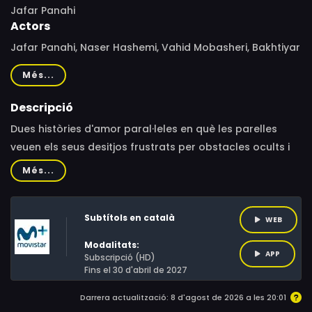
Jafar Panahi
Actors
Jafar Panahi, Naser Hashemi, Vahid Mobasheri, Bakhtiyar
Panjeei, Mina Kavani, Vahid Mobaser, Narges Delaram,
Més...
Abdolreza Heydari, Amir Davar, Darya Alei, Sinan
Yusufoglu, Rahim Abbasi, Ehsan Ahmad Khanpour, Iman
Descripció
Bazyar
Dues històries d'amor paral·leles en què les parelles
veuen els seus desitjos frustrats per obstacles ocults i
inevitables, la força de la superstició i la mecànica del
Més...
poder.
Subtítols en català
WEB
Modalitats:
APP
Subscripció (HD)
Fins el 30 d'abril de 2027
Darrera actualització: 8 d'agost de 2026 a les 20:01