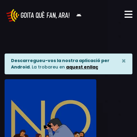
×
Descarregueu-vos la nostra aplicació per
Android
. La trobareu en
aquest enllaç