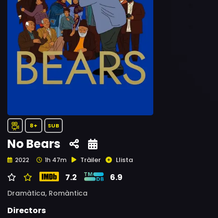
8+
SUB
No Bears
Tràiler
Llista
2022
1h 47m
7.2
6.9
Dramàtica,
Romàntica
Directors