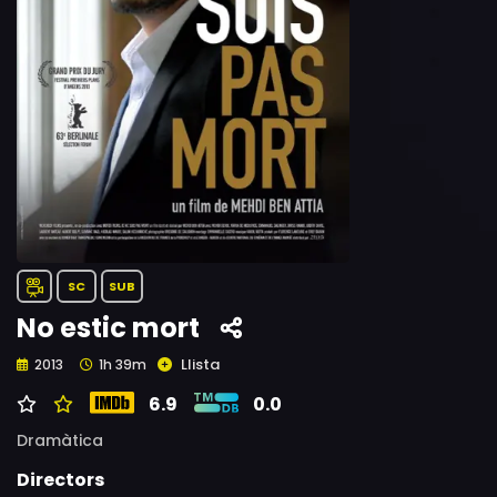
SC
SUB
No estic mort
Llista
2013
1h 39m
6.9
0.0
Dramàtica
Directors