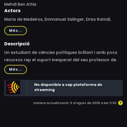
Mehdi Ben Attia
Actors
Maria de Medeiros, Emmanuel Salinger, Driss Ramdi,
Mehdi Dehbi, Nicolas Maury, Salim Kéchiouche, Albert
Més...
Delpy, Slimane Dazi, Dimitri Storoge
Descripció
Un estudiant de ciències polítiques brillant i amb pocs
recursos rep el suport inesperat del seu professor de
filosofia política i la seva dona.
Més...
No disponible a cap plataforma de
streaming
Darrera actualització: 5 d'agost de 2026 a les 11:00