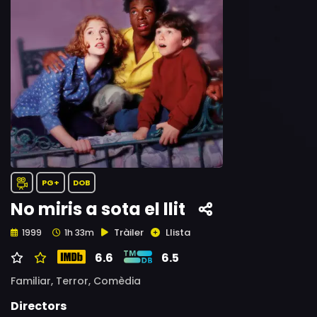
PG+
DOB
No miris a sota el llit
Tràiler
Llista
1999
1h 33m
6.6
6.5
Familiar,
Terror,
Comèdia
Directors