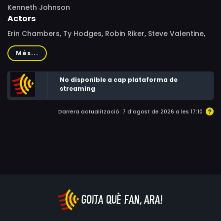
Kenneth Johnson
Actors
Erin Chambers, Ty Hodges, Robin Riker, Steve Valentine,
Mary Parker Williams, Geoff Hansen, Barry Yourgrau,
Més...
Stephen Tobolowsky, Nathan Stevens, RuDee Sade,
Rachel Kimsey, Ruth Hale, Frank Gerrish, Isaac Lipscomb,
No disponible a cap plataforma de
Jean Lipscomb, Jake Sakson, Hillary J. Walker, Michelle
streaming
Wright, Dajon Young, Jessica Giauque, Celesta Davis, Reb
Fleming
Darrera actualització: 7 d'agost de 2026 a les 17:10