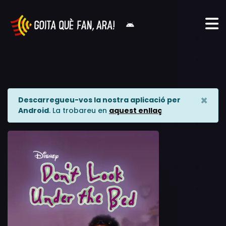
×
Descarregueu-vos la nostra aplicació per
Android
. La trobareu en
aquest enllaç