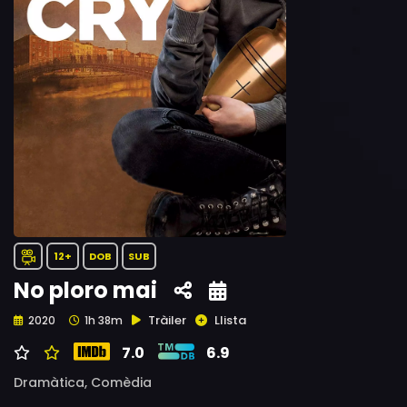
12+
DOB
SUB
No ploro mai
Tràiler
Llista
2020
1h 38m
7.0
6.9
Dramàtica,
Comèdia