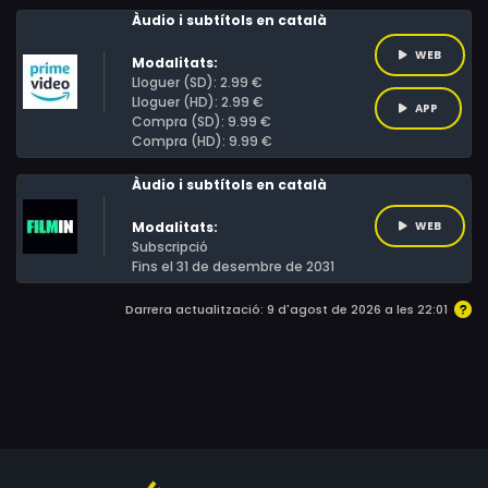
Kryspin, Rafał Maj, Klaudiusz Wisiński
Àudio i subtítols en català
utilitzant la seva picardia, comença a conèixer al seu
pare.
WEB
Modalitats:
Lloguer (SD): 2.99 €
Lloguer (HD): 2.99 €
APP
Compra (SD): 9.99 €
Compra (HD): 9.99 €
Àudio i subtítols en català
Modalitats:
WEB
Subscripció
Fins el 31 de desembre de 2031
Darrera actualització: 9 d'agost de 2026 a les 22:01