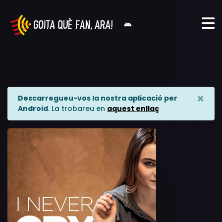
×
Descarregueu-vos la nostra aplicació per
Android
. La trobareu en
aquest enllaç