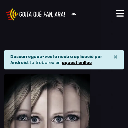
×
Descarregueu-vos la nostra aplicació per
Android
. La trobareu en
aquest enllaç