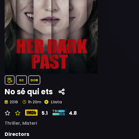
SC
DOB
No sé qui ets
Llista
2016
1h 20m
5.1
4.8
Thriller,
Misteri
Directors