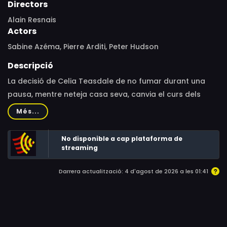
Directors
Alain Resnais
Actors
Sabine Azéma, Pierre Arditi, Peter Hudson
Descripció
La decisió de Celia Teasdale de no fumar durant una
pausa, mentre neteja casa seva, canvia el curs dels
esdeveniments.
Més...
No disponible a cap plataforma de
streaming
Darrera actualització: 4 d'agost de 2026 a les 01:41