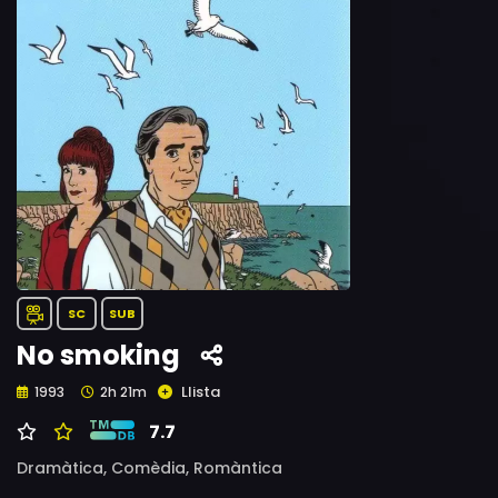
SC
SUB
No smoking
Llista
1993
2h 21m
7.7
Dramàtica,
Comèdia,
Romàntica