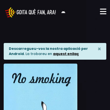
×
Descarregueu-vos la nostra aplicació per
Android
. La trobareu en
aquest enllaç