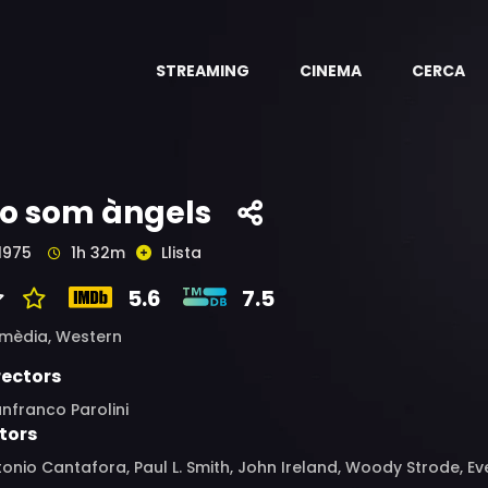
STREAMING
CINEMA
CERCA
o som àngels
1975
1h 32m
Llista
5.6
7.5
mèdia,
Western
rectors
nfranco Parolini
tors
onio Cantafora, Paul L. Smith, John Ireland, Woody Strode, Eve