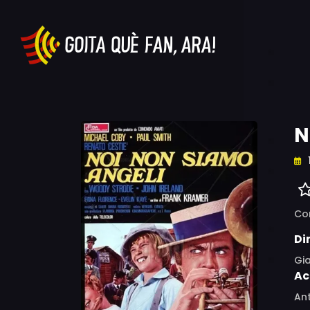
N
Co
Di
Gia
Ac
Ant