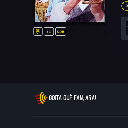
Fra
SC
DOB