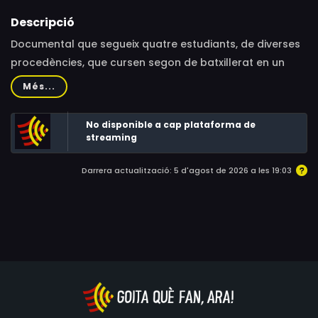
Descripció
Documental que segueix quatre estudiants, de diverses
procedències, que cursen segon de batxillerat en un
institut del Raval. Durant un any i mig, la càmera ha
Més...
seguit els protagonistes en la seva vida quotidiana.
No disponible a cap plataforma de
streaming
Darrera actualització: 5 d'agost de 2026 a les 19:03