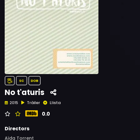
SC
DOB
No t'aturis
Tràiler
Llista
2015
0.0
Directors
Aïda Torrent