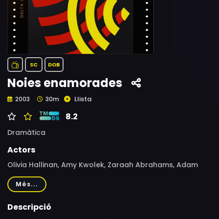
SC
DOB
Noies enamorades
Llista
2003
30m
8.2
Dramàtica
Actors
Olivia Hallinan, Amy Kwolek, Zaraah Abrahams, Adam
Paul Harvey
Més...
Descripció