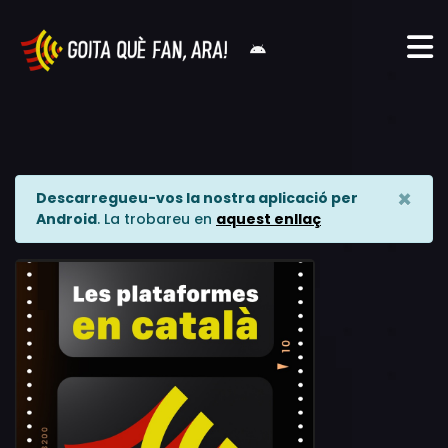
×
Descarregueu-vos la nostra aplicació per
Android
. La trobareu en
aquest enllaç