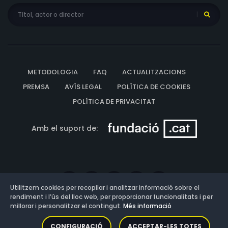
METODOLOGIA
FAQ
ACTUALITZACIONS
PREMSA
AVÍS LEGAL
POLÍTICA DE COOKIES
POLÍTICA DE PRIVACITAT
Amb el suport de:
Utilitzem cookies per recopilar i analitzar informació sobre el
rendiment i l’ús del lloc web, per proporcionar funcionalitats i per
millorar i personalitzar el contingut.
Més informació
Versió: 3.13.0.202607011342
CONFIGURACIÓ
ACCEPTAR-LES TOTES