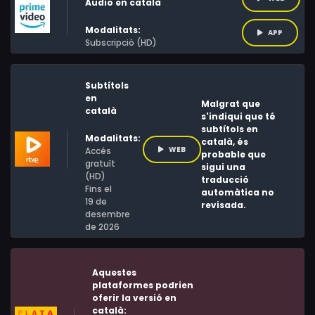
Àudio en català
Modalitats:
APP
Subscripció (HD)
Subtítols
en
Malgrat que
català
s'indiqui que té
subtítols en
Modalitats:
català, és
WEB
Accés
probable que
gratuït
sigui una
(HD)
traducció
Fins el
automàtica no
19 de
revisada.
desembre
de 2026
Aquestes
plataformes podrien
oferir la versió en
català: