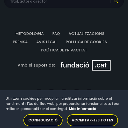
METODOLOGIA
FAQ
ACTUALITZACIONS
PREMSA
AVÍS LEGAL
POLÍTICA DE COOKIES
POLÍTICA DE PRIVACITAT
Amb el suport de:
Utilitzem cookies per recopilar i analitzar informació sobre el
rendiment i l’ús del lloc web, per proporcionar funcionalitats i per
millorar i personalitzar el contingut.
Més informació
Versió: 3.13.0.202607011342
CONFIGURACIÓ
ACCEPTAR-LES TOTES