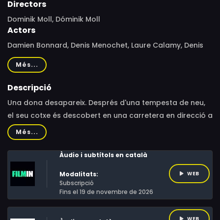
Directors
Dominik Moll, Dóminik Moll
Actors
Damien Bonnard, Denis Menochet, Laure Calamy, Denis
Ménochet, Valeria Bruni Tedeschi, Nadia Tereszkiewicz,
Més...
Valeria Bruni-Tedeschi, Bastien Bouillon, Jenny Bellay,
Fred Ulysse, Roland Plantin, Colin Niel, David Faure, Bruno
Descripció
Canredon, Juliet Doucet, Guy Roger N'Drin, Marie Victoire
Una dona desapareix. Després d'una tempesta de neu,
Amie, Yao Kouakou, Thibault Sommain
el seu cotxe és descobert en una carretera en direcció a
un poble remot. Mentre que la policia no sap per on
Més...
començar a investigar, cinc persones semblen estar
lligades a la desaparició. I cadascuna d'aquestes
Àudio i subtítols en català
persones té el seu propi secret per amagar.
Modalitats:
WEB
Subscripció
Fins el 19 de novembre de 2026
WEB