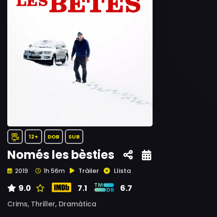
12+
DOB
SUB
Només les bèsties
Tràiler
Llista
2019
1h 56m
9.0
7.1
6.7
Crims,
Thriller,
Dramàtica