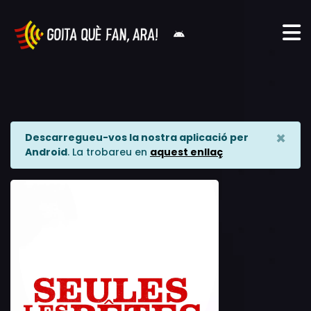
×
Descarregueu-vos la nostra aplicació per
Android
. La trobareu en
aquest enllaç