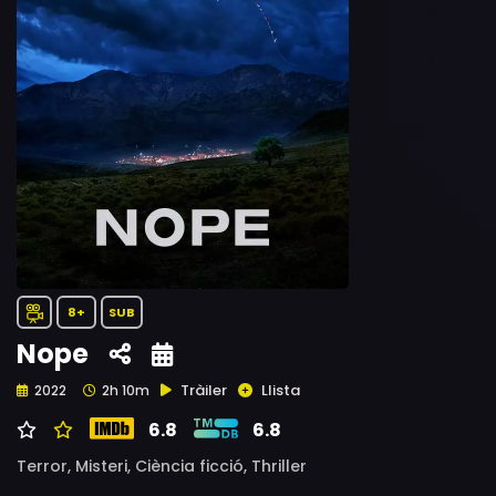
8+
SUB
Nope
Tràiler
Llista
2022
2h 10m
6.8
6.8
Terror,
Misteri,
Ciència ficció,
Thriller