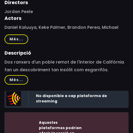
Directors
Jordan Peele
Actors
Daniel Kaluuya, Keke Palmer, Brandon Perea, Michael
Wincott, Steven Yeun, Wrenn Schmidt, Keith David, Devon
Més...
Graye, Terry Notary, Barbie Ferreira, Donna Mills, Osgood
Perkins, Eddie Jemison, Jacob Kim, Sophia Coto, Jennifer
Descripció
Lafleur, Andrew Patrick Ralston, Lincoln Lambert, Pierce
Dos ranxers d'un poble remot de l'interior de Califòrnia
Kang, Roman Gross, Alex Hyde-White, Hetty Chang, Liza
fan un descobriment tan insòlit com esgarrifós.
Treyger, Ryan W. Garcia, Courtney Elizabeth, Caden J.
Més...
Lovgren, Malcolm Jae O'Shea, Evan Shafran, Mark
Casimir Dyniewicz Jr., Haley Babula
No disponible a cap plataforma de
streaming
Aquestes
plataformes podrien