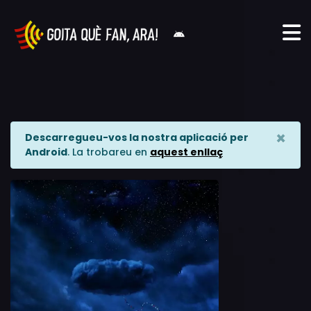
×
Descarregueu-vos la nostra aplicació per
Android
. La trobareu en
aquest enllaç