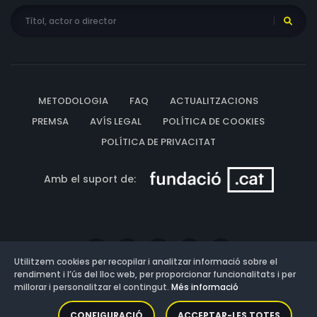
METODOLOGIA
FAQ
ACTUALITZACIONS
PREMSA
AVÍS LEGAL
POLÍTICA DE COOKIES
POLÍTICA DE PRIVACITAT
Amb el suport de:
Utilitzem cookies per recopilar i analitzar informació sobre el
rendiment i l’ús del lloc web, per proporcionar funcionalitats i per
millorar i personalitzar el contingut.
Més informació
Versió: 3.13.0.202607011342
CONFIGURACIÓ
ACCEPTAR-LES TOTES