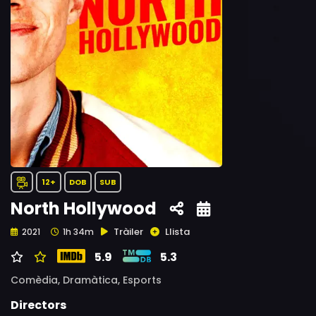
12+
DOB
SUB
North Hollywood
Tràiler
Llista
2021
1h 34m
5.9
5.3
Comèdia,
Dramàtica,
Esports
Directors