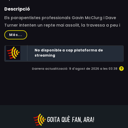
Descripció
Els parapentistes professionals Gavin McClurg i Dave
Turner intenten un repte mai assolit, la travessa a peu i
en parapent de la serralada d´Alaska, sense suports
Més...
externs i a través dels cims més alts d´Amèrica del Nord.
No disponible a cap plataforma de
streaming
Darrera actualització: 9 d'agost de 2026 a les 03:38