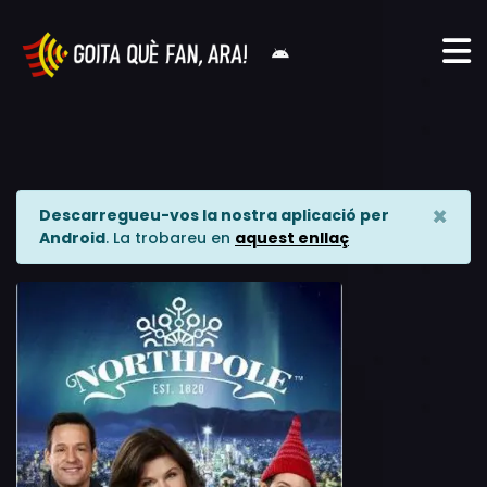
×
Descarregueu-vos la nostra aplicació per
Android
. La trobareu en
aquest enllaç