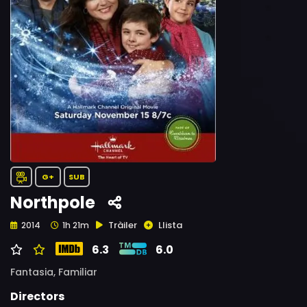
G+
SUB
Northpole
Tràiler
Llista
2014
1h 21m
6.3
6.0
Fantasia,
Familiar
Directors