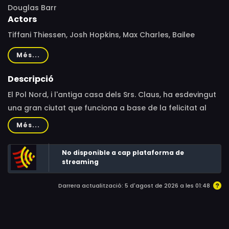
Douglas Barr
Actors
Tiffani Thiessen, Josh Hopkins, Max Charles, Bailee
Madison, Candice Glover, Robert Wagner, Jill St. John,
Més...
Joanna Noyes, Frank Fontaine, Michael Dozier, Kyle
Meagher
Descripció
El Pol Nord, i l'antiga casa dels Srs. Claus, ha esdevingut
una gran ciutat que funciona a base de la felicitat al
món. La gent però, sembla massa ocupada per gaudir
Més...
del Nadal i la ciutat corre perill.
No disponible a cap plataforma de
streaming
Darrera actualització: 5 d'agost de 2026 a les 01:48