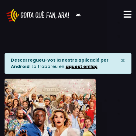
×
Descarregueu-vos la nostra aplicació per
Android
. La trobareu en
aquest enllaç