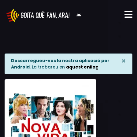
×
Descarregueu-vos la nostra aplicació per
Android
. La trobareu en
aquest enllaç