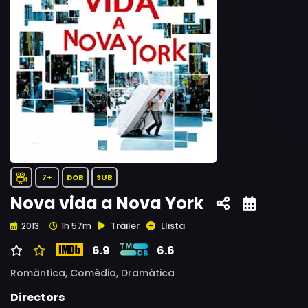
7+
DOB
SUB
Nova vida a Nova York
Tràiler
Llista
2013
1h 57m
6.9
6.6
Romàntica,
Comèdia,
Dramàtica
Directors