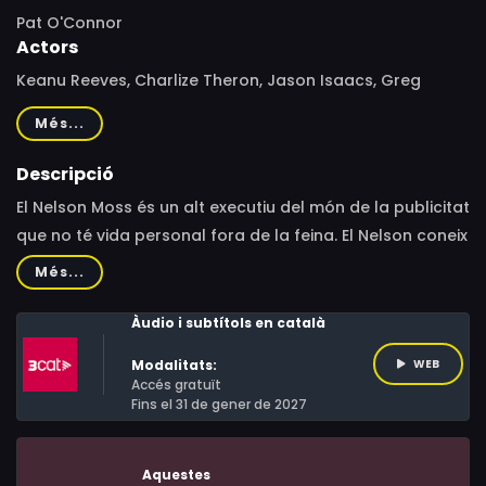
Pat O'Connor
Actors
Keanu Reeves, Charlize Theron, Jason Isaacs, Greg
Germann, Lauren Graham, Michael Rosenbaum, Frank
Més...
Langella, Robert Joy, Liam Aiken, Jason Kravits, June
Carryl, Kelvin Han Yee, David Fine, Chuck Isen, Diane
Descripció
Amos, Ray Baker, Tom Bullock, Adele Proom, L. Peter
El Nelson Moss és un alt executiu del món de la publicitat
Callender
que no té vida personal fora de la feina. El Nelson coneix
la Sara, una dona vital i excèntrica que li fa una
Més...
proposició inusual: passar junts el mes de novembre i
després separar-se. Serà una relació sense
Àudio i subtítols en català
compromisos ni pressions, només vivint al dia. Però cap
Modalitats:
WEB
dels dos no compta amb una possibilitat: enamorar-se.
Accés gratuït
Fins el 31 de gener de 2027
Aquestes