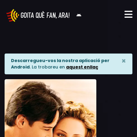
×
Descarregueu-vos la nostra aplicació per
Android
. La trobareu en
aquest enllaç