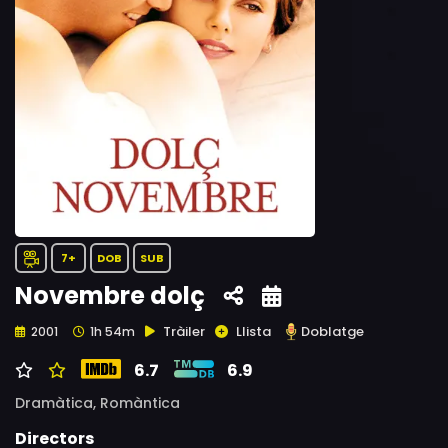
7+
DOB
SUB
Novembre dolç
Tràiler
Llista
Doblatge
2001
1h 54m
6.7
6.9
Dramàtica,
Romàntica
Directors