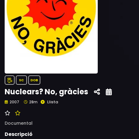
SC
DOB
Nuclears? No, gràcies
Llista
2007
28m
Documental
Descripció