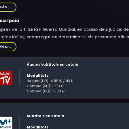
ks, Lotte Verbeek, Wrenn Schmidt, Lydia Peckham, Andreas P
Més...
de, Paul Antony-Barber, Ralph Berkin, Wolfgang Cerny, Gius
kay, Dieter Riesle, Ben Miles, Fleur Bremmer, András Korcsm
scripció
la Mesterházy, Michael Sheldon, Alex Diehl, Roderick Hill, Billy
prés de la fi de la II Guerra Mundial, en ocasió dels judicis
glas Kelley, encarregat de determinar si els presoners oficial
ms de guerra, es veu immers en una complexa batalla d'inge
Més...
ada en el llibre "El nazi i el psiquiatre" de Jack El-Hai.
Àudio i subtítols en català
Modalitats:
Lloguer (HD): 4.99 € / 48 H.
Compra (SD): 11.99 €
Compra (HD): 13.99 €
Subtítols en català
Modalitats: