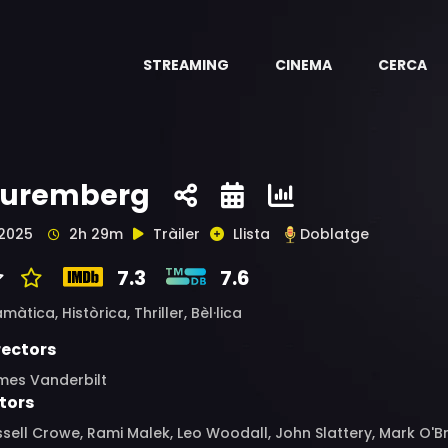
STREAMING
CINEMA
CERCA
uremberg
2025
2h 29m
Tràiler
Llista
Doblatge
7.3
7.6
amàtica,
Històrica,
Thriller,
Bèl·lica
rectors
mes Vanderbilt
tors
sell Crowe, Rami Malek, Leo Woodall, John Slattery, Mark O'Br