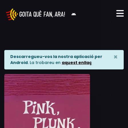
×
Descarregueu-vos la nostra aplicació per
Android
. La trobareu en
aquest enllaç