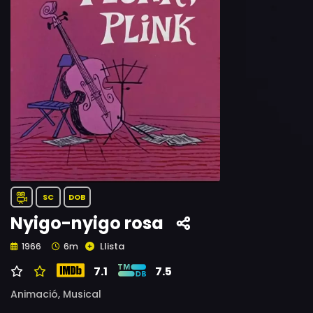
SC
DOB
Nyigo-nyigo rosa
Llista
1966
6m
7.1
7.5
Animació,
Musical