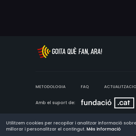
METODOLOGIA
FAQ
ACTUALITZACI
Amb el suport de:
Utilitzem cookies per recopilar i analitzar informació sobre
Versió: 3.13.0.202607011342
millorar i personalitzar el contingut.
Més informació