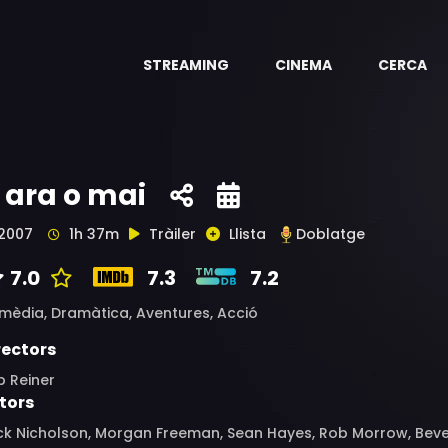
STREAMING
CINEMA
CERCA
 ara o mai
2007
1h 37m
Tràiler
Llista
Doblatge
7.0
7.3
7.2
mèdia,
Dramàtica,
Aventures,
Acció
rectors
b Reiner
tors
ck Nicholson, Morgan Freeman, Sean Hayes, Rob Morrow, Beve