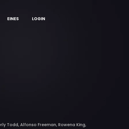
EINES
LOGIN
rly Todd, Alfonso Freeman, Rowena King,