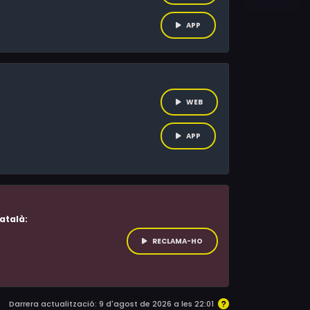
APP
WEB
APP
atalà:
RECLAMA-HO
Darrera actualització: 9 d'agost de 2026 a les 22:01