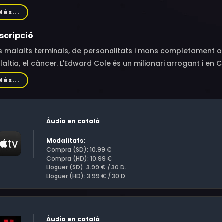
ton Berry, Verda Bridges, Destiny Brownridge, Brian Copeland
Més...
hard McGonagle, Dawn Lewis, Annton Berry Jr., Jennifer Defra
nathan Hernandez, Karen Maruyama, Amber Mead, Serena Ree
scripció
 malalts terminals, de personalitats i mons completament o
altia, el càncer. L'Edward Cole és un milionari arrogant i e
esta. Malgrat tot, decideixen fer junts l'últim tros del camí.
Més...
Àudio en català
Modalitats:
Compra (SD): 10.99 €
Compra (HD): 10.99 €
Lloguer (SD): 3.99 € / 30 D.
Lloguer (HD): 3.99 € / 30 D.
Àudio en català