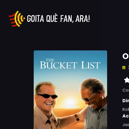
O
Co
Di
Ro
Ac
Ja