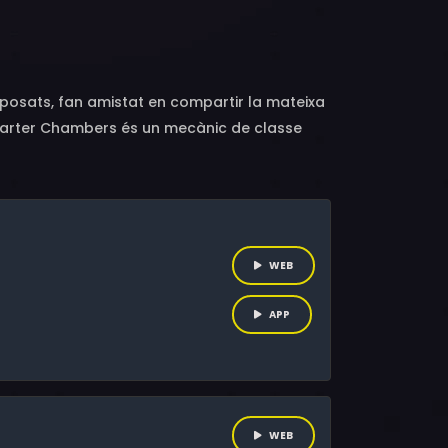
, Christopher Stapleton, Ian Anthony Dale,
ncisco, Angela Gardner, Noel Gugliemi,
der, Taylor Ann Thompson, Alex Trebek
posats, fan amistat en compartir la mateixa
n Carter Chambers és un mecànic de classe
WEB
APP
WEB