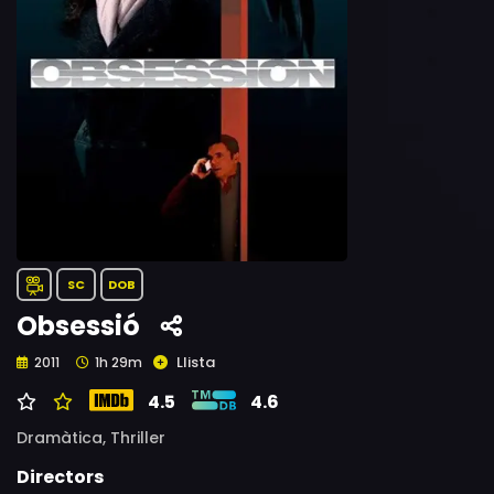
SC
DOB
Obsessió
Llista
2011
1h 29m
4.5
4.6
Dramàtica,
Thriller
Directors