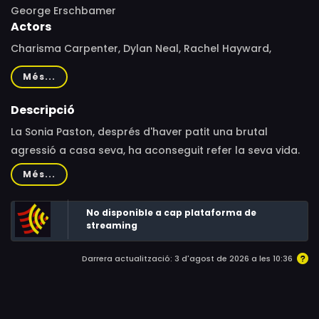
George Erschbamer
Actors
Charisma Carpenter, Dylan Neal, Rachel Hayward,
Nicholas Lea, John Cassini, Anne Openshaw, Gemma
Més...
Martini
Descripció
La Sonia Paston, després d'haver patit una brutal
agressió a casa seva, ha aconseguit refer la seva vida.
Ara surt amb un policia, en Tom. Però la Sonia accepta
Més...
un important ascens a la feina que l'obliga a traslladar-
se de Nova York a Boston i, com que en Tom no entén
No disponible a cap plataforma de
que ella accepti d'anar-se'n, tallen. A Boston, la Sonia hi
streaming
coneix en Sebastian, propietari d'una galeria d'art, i hi
Darrera actualització: 3 d'agost de 2026 a les 10:36
comença una relació, però la cosa es complica quan en
Tom la segueix perquè continua sense acceptar que
hagin trencat.