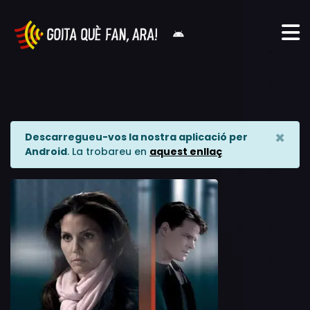
×
Descarregueu-vos la nostra aplicació per
Android
. La trobareu en
aquest enllaç