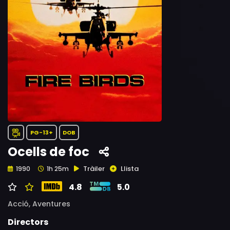
PG-13+
DOB
Ocells de foc
Tràiler
Llista
1990
1h 25m
4.8
5.0
Acció,
Aventures
Directors