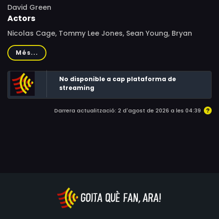
David Green
Actors
Nicolas Cage, Tommy Lee Jones, Sean Young, Bryan
Kestner, Dale Dye, Illana Diamant, Peter Onorati, Marshall
Més...
R. Teague, Gregory Vahanian, Cylk Cozart, Charles
Kahlenberg, Robert Lujan, Charles Lanyer, Mary Ellen
No disponible a cap plataforma de
Trainor, J.A. Preston, Mickey Yablans
streaming
Darrera actualització: 2 d'agost de 2026 a les 04:39