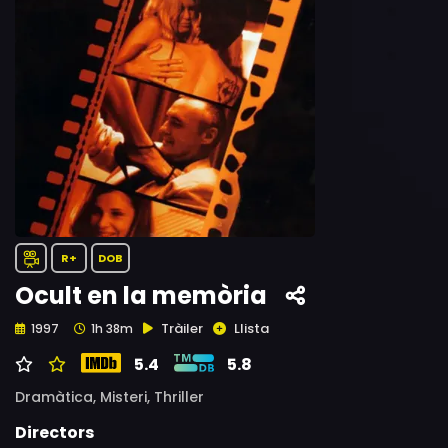
R+
DOB
Ocult en la memòria
Tràiler
Llista
1997
1h 38m
5.4
5.8
Dramàtica,
Misteri,
Thriller
Directors