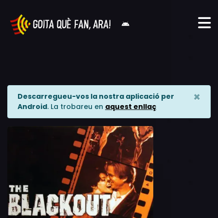
×
Descarregueu-vos la nostra aplicació per
Android
. La trobareu en
aquest enllaç