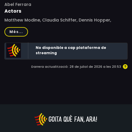
Abel Ferrara
Actors
Matthew Modine, Claudia Schiffer, Dennis Hopper,
Béatrice Dalle, Sarah Lassez, Steven Bauer, Nancy
Més...
Ferrara, Andrew Fiscella, Vincent Lamberti, Victoria Duffy,
Nicholas De Cegli, Daphnée Duplaix Samuel, Mercy Lopez,
No disponible a cap plataforma de
Lori Eastside, Shareef Malnik, Peter Cannold, Laura Bailey,
streaming
Edge, Manouschka Guerrier
Darrera actualització: 28 de juliol de 2026 a les 20:53