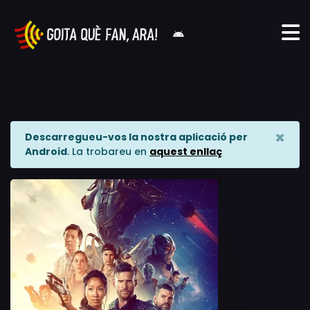
×
Descarregueu-vos la nostra aplicació per
Android
. La trobareu en
aquest enllaç