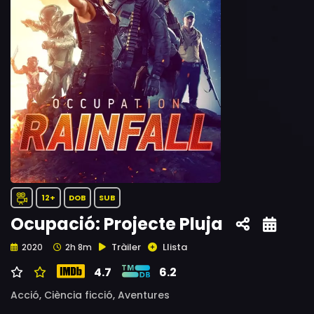
12+
DOB
SUB
Ocupació: Projecte Pluja
Tràiler
Llista
2020
2h 8m
4.7
6.2
Acció,
Ciència ficció,
Aventures