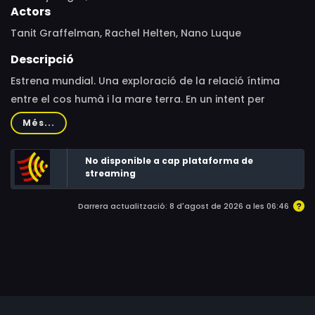
Actors
Tanit Graffelman, Rachel Helten, Nano Luque
Descripció
Estrena mundial. Una exploració de la relació íntima
entre el cos humà i la mare terra. En un intent per
fusionar-nos, una vegada més, pell amb pell, en la seva
Més...
abraçada. A mesura que el seu perdó ho permet, una
experiència transformadora es catalitza; un món vell es
No disponible a cap plataforma de
descompon a les nostres mans. Renaixem. Nus i
streaming
honestos en el nostre ritual de convertir-nos.
Darrera actualització: 8 d'agost de 2026 a les 06:46