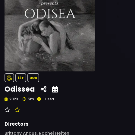
12+
DOB
Odissea
Llista
2023
5m
Directors
Brittany Angus, Rachel Helten