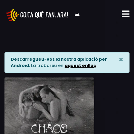
×
Descarregueu-vos la nostra aplicació per
Android
. La trobareu en
aquest enllaç