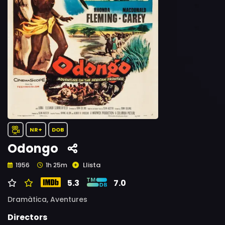
NR+
DOB
Odongo
Llista
1956
1h 25m
5.3
7.0
Dramàtica,
Aventures
Directors