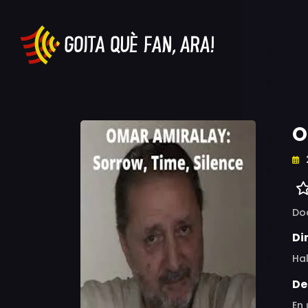
O
Do
Di
Ha
De
En 