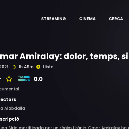
STREAMING
CINEMA
CERCA
mar Amiralay: dolor, temps, si
2021
1h 49m
Llista
0.0
cumental
rectors
la Alabdalla
scripció
una Síria mortificada per un règim tirànic, Omar Amiralay ha d