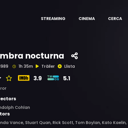
STREAMING
CINEMA
CERCA
mbra nocturna
1989
1h 35m
Tràiler
Llista
3.9
5.1
ror
rectors
ndolph Cohlan
tors
nda Vance, Stuart Quan, Rick Scott, Tom Boylan, Kato Kaelin, 