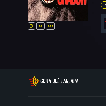
Or
SC
DOB