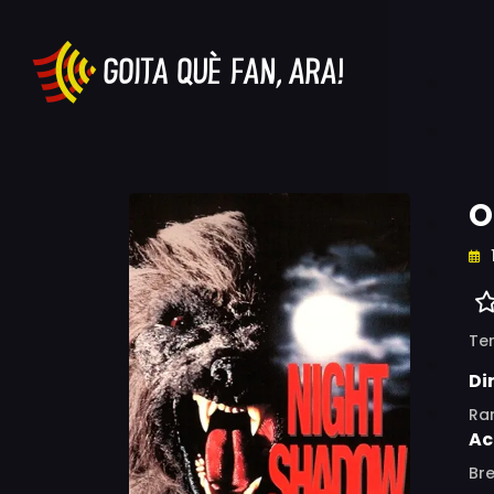
O
Ter
Di
Ra
Ac
Bre