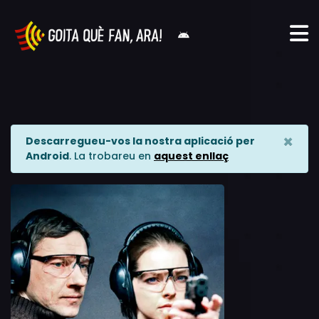
×
Descarregueu-vos la nostra aplicació per
Android
. La trobareu en
aquest enllaç