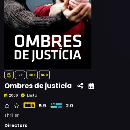
12+
DOB
SUB
Ombres de justícia
Llista
2009
5.9
2.0
Thriller
Directors