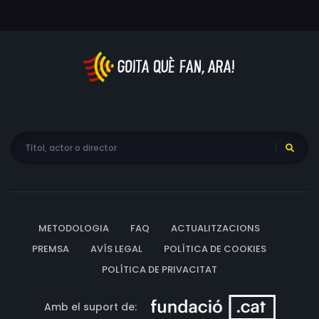
de trasllat a una nova unitat on es retroba amb Edgar
Feindt, el seu examant i antic mentor de l'acadèmia de
policia. La Maria té la missió secreta d'investigar el
suposat suïcidi del Henry, el company de l'Edgar, mentre
intenten capturar un pederasta i assassí en sèrie que té
segrestada una nena. Durant la investigació, la Maria
dubta de la lleialtat de l'Edgar: ¿és corrupte i va
intervenir d'alguna manera en la mort del seu company,
o simplement és un policia que fa servir mètodes
radicals en nom de la justícia?
METODOLOGIA
FAQ
ACTUALITZACIONS
PREMSA
AVÍS LEGAL
POLÍTICA DE COOKIES
POLÍTICA DE PRIVACITAT
Amb el suport de: