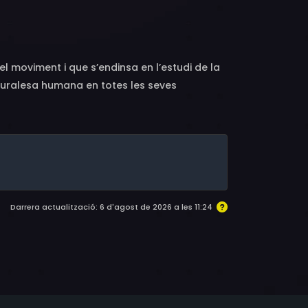
o Felipe, Oral Çokatar, Cristina Crescenzi
 moviment i que s’endinsa en l’estudi de la
aturalesa humana en totes les seves
cia. A través del ball, de l’art i del
 Beta, dos personatges misteriosos que
Darrera actualització: 6 d'agost de 2026 a les 11:24