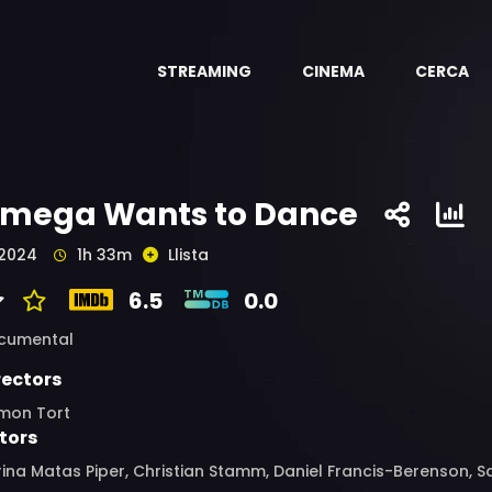
STREAMING
CINEMA
CERCA
mega Wants to Dance
2024
1h 33m
Llista
6.5
0.0
cumental
rectors
mon Tort
tors
ina Matas Piper, Christian Stamm, Daniel Francis-Berenson, S