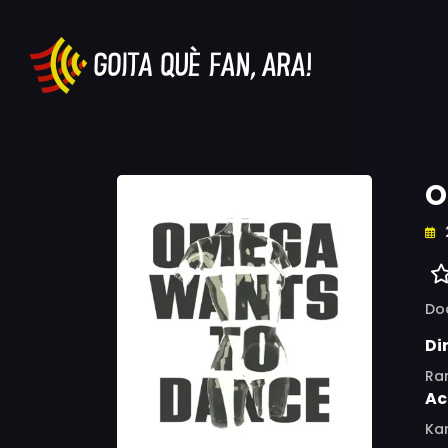
O
Do
Di
Ra
Ac
Kar