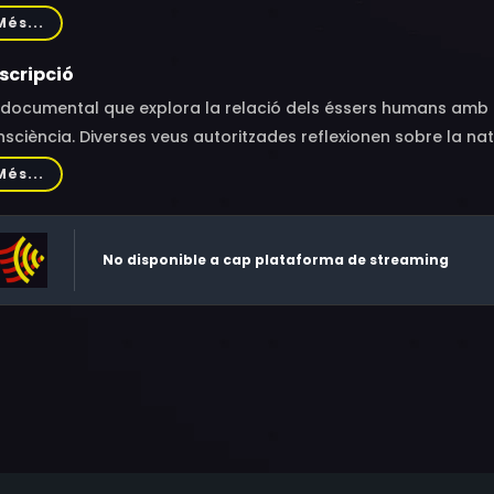
bbenhöft, Luján Comas, Roberto Fratini, Dakei, Lucia Horan, Le
Més...
scripció
documental que explora la relació dels éssers humans amb el
sciència. Diverses veus autoritzades reflexionen sobre la n
ifestacions, també sobre l’origen i el final de la nostra existèn
Més...
nsament, viatgem pel cosmos també de la mà de l’Omega i el
m descobrint al llarg de la pel·lícula.
No disponible a cap plataforma de streaming